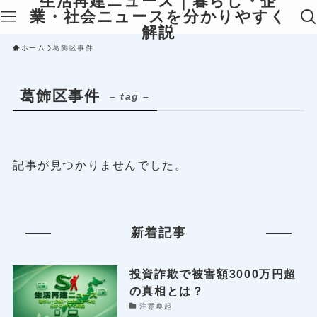
生活再建ニュース｜暮らし・企
業・社会ニュースを分かりやすく
解説
ホーム
葛飾区事件
葛飾区事件
– tag –
記事が見つかりませんでした。
新着記事
投資詐欺で被害額3000万円超
の真相とは？
注意喚起