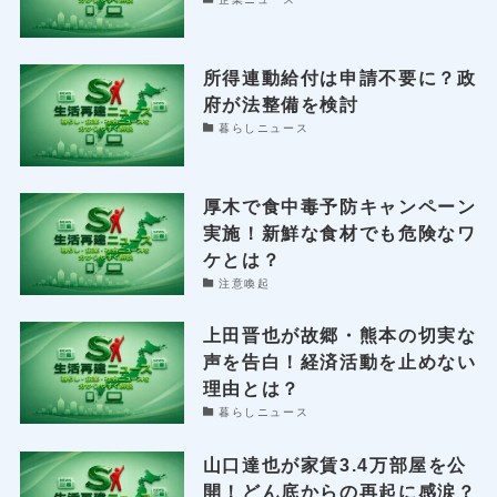
所得連動給付は申請不要に？政
府が法整備を検討
暮らしニュース
厚木で食中毒予防キャンペーン
実施！新鮮な食材でも危険なワ
ケとは？
注意喚起
上田晋也が故郷・熊本の切実な
声を告白！経済活動を止めない
理由とは？
暮らしニュース
山口達也が家賃3.4万部屋を公
開！どん底からの再起に感涙？