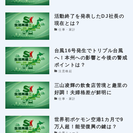
活動終了を発表したDJ社長の
現在とは？
仕事・家計
台風16号発生でトリプル台風
へ！本州への影響と今後の警戒
ポイントは？
注意喚起
三山凌輝の飲食店苦境と趣里の
好調！夫婦格差が鮮明に
仕事・家計
世界初ポケモン空港1カ月で9
万人超！能登復興の鍵は？
企業ニュース