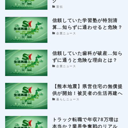
グ
宣伝
信頼していた学習塾が特別清
算…知らずに通わせると危険？
企業ニュース
信頼していた歯科が破産…知ら
ずに通うと危険な理由とは？
企業ニュース
【熊本地震】県営住宅の無償提
供が開始！被災者の生活再建へ
暮らしニュース
トラック転職で年収78万増は
本当か？業界争奪戦のリアル