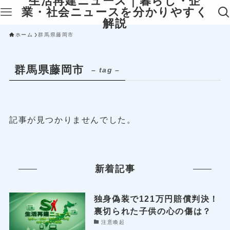
生活再建ニュース｜暮らし・企
業・社会ニュースを分かりやすく
解説
ホーム
群馬県藤岡市
群馬県藤岡市
– tag –
記事が見つかりませんでした。
新着記事
独身偽装で121万円賠償判決！
裏切られた子供の心の傷は？
注意喚起