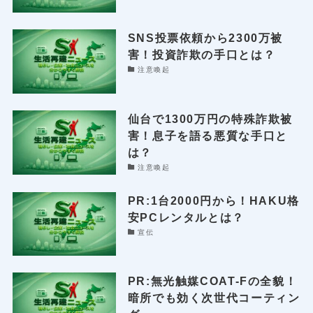
SNS投票依頼から2300万被
害！投資詐欺の手口とは？
注意喚起
仙台で1300万円の特殊詐欺被
害！息子を語る悪質な手口と
は？
注意喚起
PR:1台2000円から！HAKU格
安PCレンタルとは？
宣伝
PR:無光触媒COAT-Fの全貌！
暗所でも効く次世代コーティン