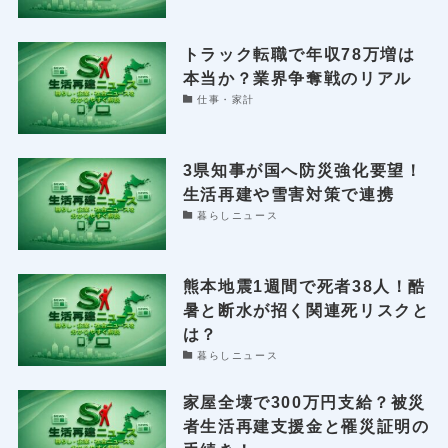
トラック転職で年収78万増は
本当か？業界争奪戦のリアル
仕事・家計
3県知事が国へ防災強化要望！
生活再建や雪害対策で連携
暮らしニュース
熊本地震1週間で死者38人！酷
暑と断水が招く関連死リスクと
は？
暮らしニュース
家屋全壊で300万円支給？被災
者生活再建支援金と罹災証明の