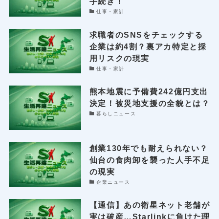
手続き！
仕事・家計
求職者のSNSをチェックする
企業は約4割？裏アカ特定と採
用リスクの現実
仕事・家計
熊本地震に予備費242億円支出
決定！被災地支援の全貌とは？
暮らしニュース
創業130年でも耐えられない？
仙台の食肉卸を襲った人手不足
の現実
企業ニュース
【通信】あの衛星ネット老舗が
実は破産…Starlinkに負けた理