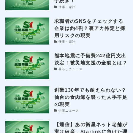
手続き！
仕事・家計
求職者のSNSをチェックする
企業は約4割？裏アカ特定と採
用リスクの現実
仕事・家計
熊本地震に予備費242億円支出
決定！被災地支援の全貌とは？
暮らしニュース
創業130年でも耐えられない？
仙台の食肉卸を襲った人手不足
の現実
企業ニュース
【通信】あの衛星ネット老舗が
実は破産…Starlinkに負けた理