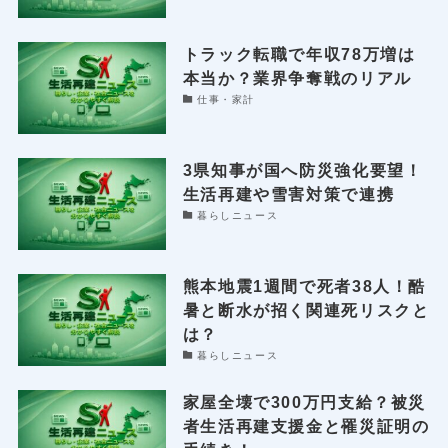
トラック転職で年収78万増は
本当か？業界争奪戦のリアル
仕事・家計
3県知事が国へ防災強化要望！
生活再建や雪害対策で連携
暮らしニュース
熊本地震1週間で死者38人！酷
暑と断水が招く関連死リスクと
は？
暮らしニュース
家屋全壊で300万円支給？被災
者生活再建支援金と罹災証明の