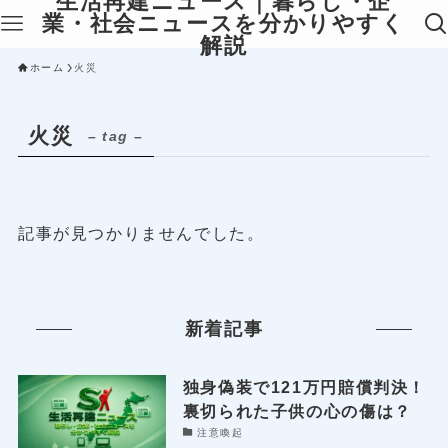
生活再建ニュース｜暮らし・企
業・社会ニュースを分かりやすく
解説
ホーム
火災
火災
– tag –
記事が見つかりませんでした。
新着記事
独身偽装で121万円賠償判決！
裏切られた子供の心の傷は？
注意喚起