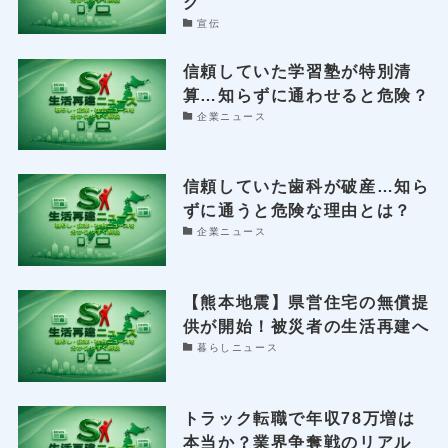
グ
宣伝
信頼していた学習塾が特別清
算…知らずに通わせると危険？
企業ニュース
信頼していた歯科が破産…知ら
ずに通うと危険な理由とは？
企業ニュース
【熊本地震】県営住宅の無償提
供が開始！被災者の生活再建へ
暮らしニュース
トラック転職で年収78万増は
本当か？業界争奪戦のリアル