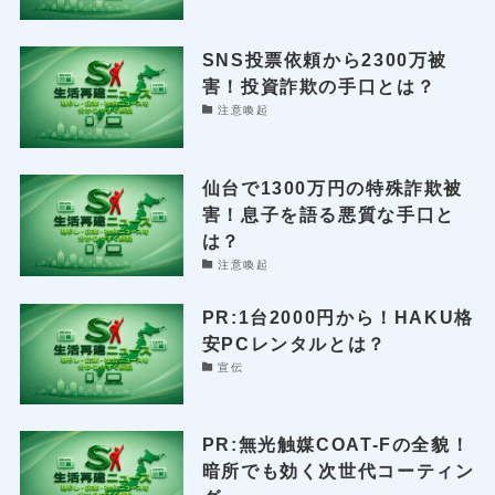
SNS投票依頼から2300万被
害！投資詐欺の手口とは？
注意喚起
仙台で1300万円の特殊詐欺被
害！息子を語る悪質な手口と
は？
注意喚起
PR:1台2000円から！HAKU格
安PCレンタルとは？
宣伝
PR:無光触媒COAT-Fの全貌！
暗所でも効く次世代コーティン