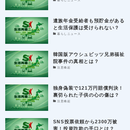
暮らしニュース
遺族年金受給者も預貯金がある
と生活保護は受けられない？
暮らしニュース
韓国版アウシュビッツ兄弟福祉
院事件の真相とは？
注意喚起
独身偽装で121万円賠償判決！
裏切られた子供の心の傷は？
注意喚起
SNS投票依頼から2300万被
害！投資詐欺の手口とは？