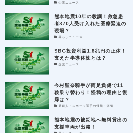
企業ニュース
熊本地震10年の教訓！救急患
者370人受け入れた医療緊迫の
現場？
暮らしニュース
SBG投資利益1.8兆円の正体！
支えた半導体株とは？
企業ニュース
今村聖奈騎手が両足負傷で11
鞍乗り替わり！怪我の理由と復
帰は？
芸能人・スポーツ選手の怪我・病気
熊本地震の被災地へ無料貸出の
支援車両が出発！