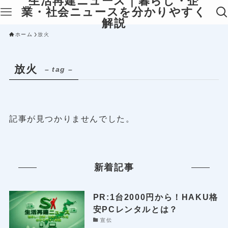
生活再建ニュース｜暮らし・企
業・社会ニュースを分かりやすく
解説
ホーム
放火
放火
– tag –
記事が見つかりませんでした。
新着記事
PR:1台2000円から！HAKU格
安PCレンタルとは？
宣伝