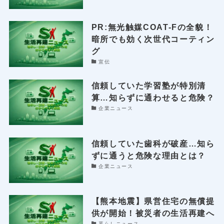
PR:無光触媒COAT-Fの全貌！
暗所でも効く次世代コーティン
グ
宣伝
信頼していた学習塾が特別清
算…知らずに通わせると危険？
企業ニュース
信頼していた歯科が破産…知ら
ずに通うと危険な理由とは？
企業ニュース
【熊本地震】県営住宅の無償提
供が開始！被災者の生活再建へ
暮らしニュース