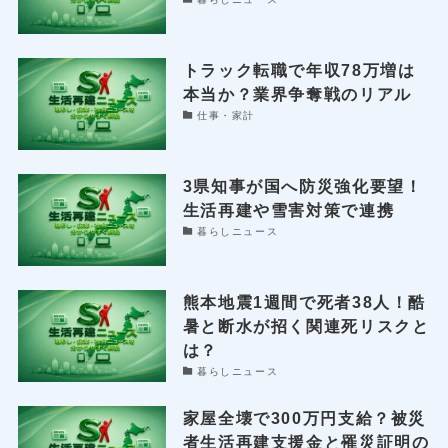
トラック転職で年収78万増は
本当か？業界争奪戦のリアル
仕事・家計
3県知事が国へ防災強化要望！
生活再建や雪害対策で連携
暮らしニュース
熊本地震1週間で死者38人！酷
暑と断水が招く関連死リスクと
は？
暮らしニュース
家屋全壊で300万円支給？被災
者生活再建支援金と罹災証明の