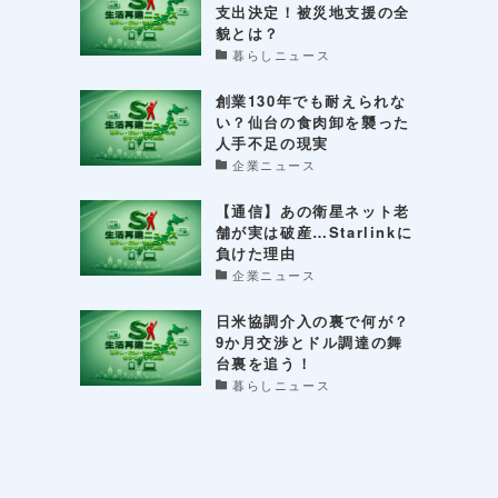
支出決定！被災地支援の全
貌とは？
暮らしニュース
創業130年でも耐えられな
い？仙台の食肉卸を襲った
人手不足の現実
企業ニュース
【通信】あの衛星ネット老
舗が実は破産…Starlinkに
負けた理由
企業ニュース
日米協調介入の裏で何が？
9か月交渉とドル調達の舞
台裏を追う！
暮らしニュース