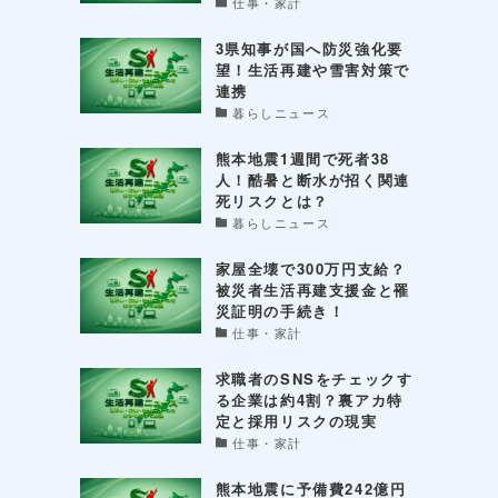
仕事・家計
3県知事が国へ防災強化要
望！生活再建や雪害対策で
連携
暮らしニュース
熊本地震1週間で死者38
人！酷暑と断水が招く関連
死リスクとは？
暮らしニュース
家屋全壊で300万円支給？
被災者生活再建支援金と罹
災証明の手続き！
仕事・家計
求職者のSNSをチェックす
る企業は約4割？裏アカ特
定と採用リスクの現実
仕事・家計
熊本地震に予備費242億円