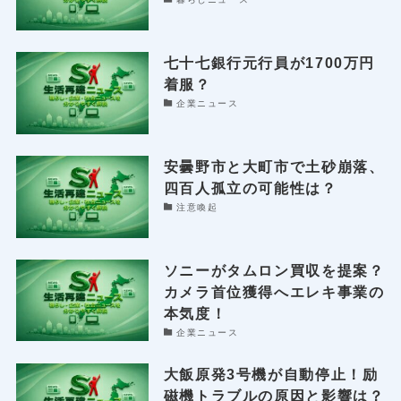
七十七銀行元行員が1700万円
着服？
企業ニュース
安曇野市と大町市で土砂崩落、
四百人孤立の可能性は？
注意喚起
ソニーがタムロン買収を提案？
カメラ首位獲得へエレキ事業の
本気度！
企業ニュース
大飯原発3号機が自動停止！励
磁機トラブルの原因と影響は？