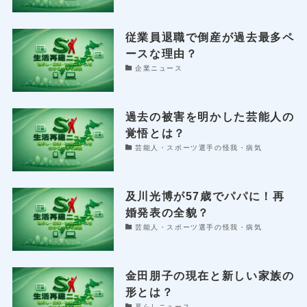
従業員退職で倒産が過去最多ペ
ースな理由？
企業ニュース
過去の被害を明かした芸能人の
覚悟とは？
芸能人・スポーツ選手の怪我・病気
及川光博が57歳でパパに！再
婚発表の全貌？
芸能人・スポーツ選手の怪我・病気
金田朋子の現在と新しい家族の
形とは？
暮らしニュース