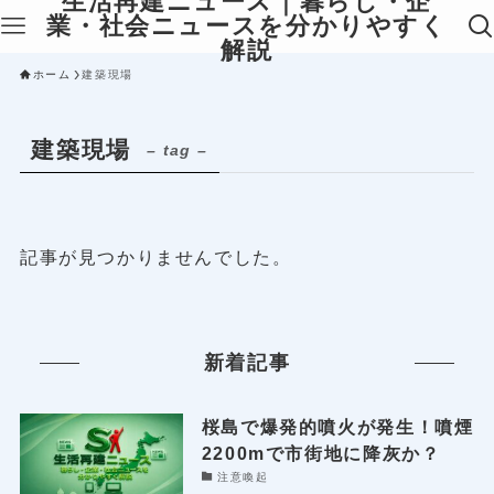
生活再建ニュース｜暮らし・企
業・社会ニュースを分かりやすく
解説
ホーム
建築現場
建築現場
– tag –
記事が見つかりませんでした。
新着記事
桜島で爆発的噴火が発生！噴煙
2200mで市街地に降灰か？
注意喚起