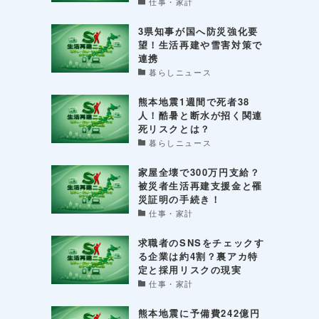
仕事・家計
3県知事が国へ防災強化要
望！生活再建や雪害対策で
連携
暮らしニュース
熊本地震1週間で死者38
人！酷暑と断水が招く関連
死リスクとは？
暮らしニュース
家屋全壊で300万円支給？
被災者生活再建支援金と罹
災証明の手続き！
仕事・家計
求職者のSNSをチェックす
る企業は約4割？裏アカ特
定と採用リスクの現実
仕事・家計
熊本地震に予備費242億円