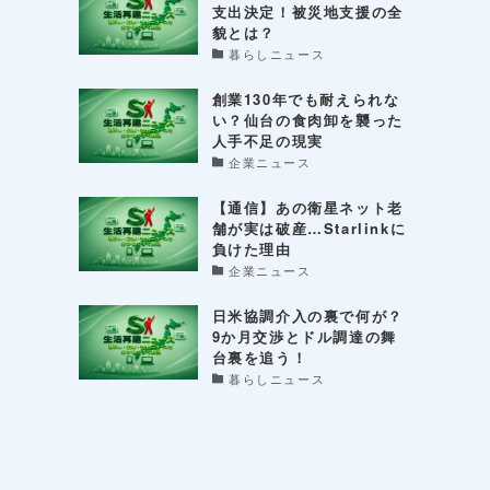
支出決定！被災地支援の全
貌とは？
暮らしニュース
創業130年でも耐えられな
い？仙台の食肉卸を襲った
人手不足の現実
企業ニュース
【通信】あの衛星ネット老
舗が実は破産…Starlinkに
負けた理由
企業ニュース
日米協調介入の裏で何が？
9か月交渉とドル調達の舞
台裏を追う！
暮らしニュース