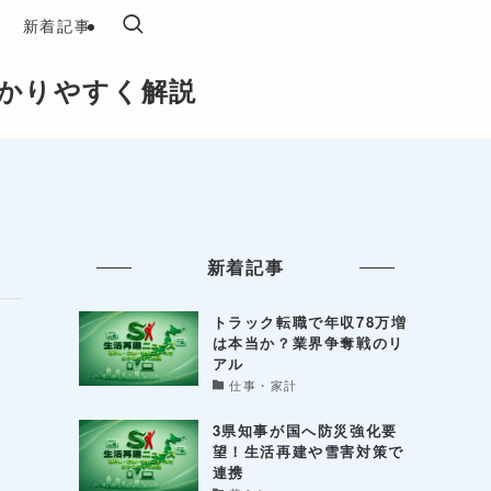
新着記事
かりやすく解説
新着記事
トラック転職で年収78万増
は本当か？業界争奪戦のリ
アル
仕事・家計
3県知事が国へ防災強化要
望！生活再建や雪害対策で
連携