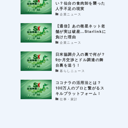
い？仙台の食肉卸を襲った
人手不足の現実
企業ニュース
【通信】あの衛星ネット老
舗が実は破産…Starlinkに
負けた理由
企業ニュース
日米協調介入の裏で何が？
9か月交渉とドル調達の舞
台裏を追う！
暮らしニュース
ココナラの活用法とは？
100万人のプロと繋がるス
キルプラットフォーム！
仕事・家計