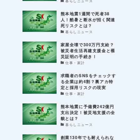
暮らしニュース
熊本地震1週間で死者38
人！酷暑と断水が招く関連
死リスクとは？
暮らしニュース
家屋全壊で300万円支給？
被災者生活再建支援金と罹
災証明の手続き！
仕事・家計
求職者のSNSをチェックす
る企業は約4割？裏アカ特
定と採用リスクの現実
仕事・家計
熊本地震に予備費242億円
支出決定！被災地支援の全
貌とは？
暮らしニュース
創業130年でも耐えられな