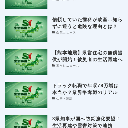
信頼していた歯科が破産…知ら
ずに通うと危険な理由とは？
企業ニュース
【熊本地震】県営住宅の無償提
供が開始！被災者の生活再建へ
暮らしニュース
トラック転職で年収78万増は
本当か？業界争奪戦のリアル
仕事・家計
3県知事が国へ防災強化要望！
生活再建や雪害対策で連携