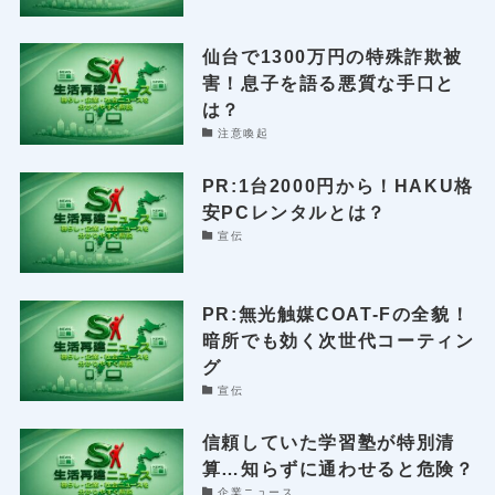
仙台で1300万円の特殊詐欺被
害！息子を語る悪質な手口と
は？
注意喚起
PR:1台2000円から！HAKU格
安PCレンタルとは？
宣伝
PR:無光触媒COAT-Fの全貌！
暗所でも効く次世代コーティン
グ
宣伝
信頼していた学習塾が特別清
算…知らずに通わせると危険？
企業ニュース