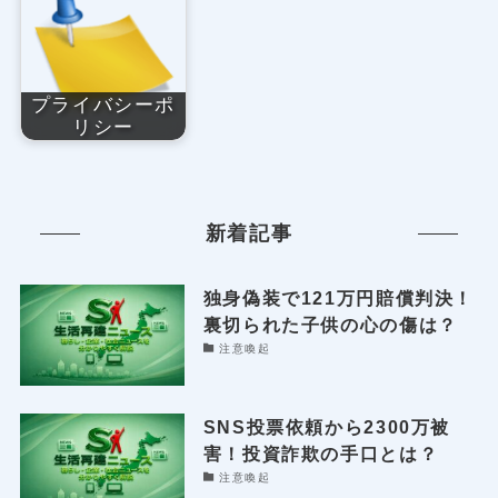
プライバシーポ
リシー
新着記事
独身偽装で121万円賠償判決！
裏切られた子供の心の傷は？
注意喚起
SNS投票依頼から2300万被
害！投資詐欺の手口とは？
注意喚起